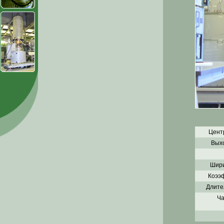
Цент
Выхо
Шири
Коээф
Длите
Ча