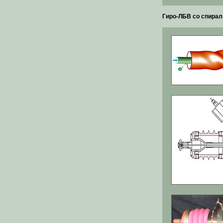
Гиро-ЛБВ со спира