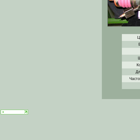
Ц
Ш
К
Дл
Часто