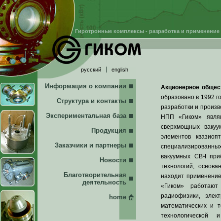
Гиротронные комплексы - разработка и применение
русский
english
Информация о компании
Акционерное обще
образовано в 1992 г
Структура и контакты
разработки и произ
Экспериментальная база
НПП «Гиком» являю
сверхмощных вакуу
Продукция
элементов квазиоп
Заказчики и партнеры
специализированных
вакуумных СВЧ при
Новости
технологий, основа
Благотворительная
находит применение
деятельность
«Гиком» работают
радиофизики, элек
home
математических и т
технологической