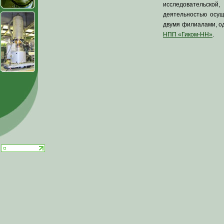
исследовательско
деятельностью осу
двумя филиалами, од
НПП «Гиком-НН»
.