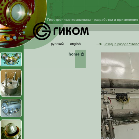
Гиротронные комплексы - разработка и применение
русский
english
назад, в раздел
"Ново
home